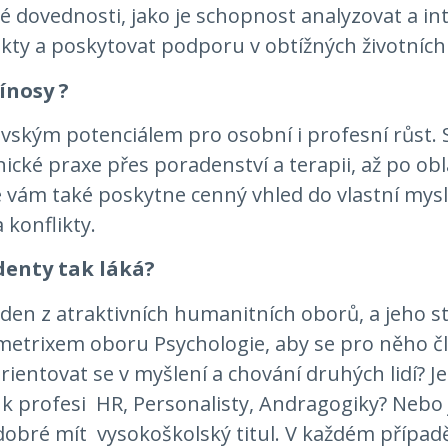
ké dovednosti, jako je schopnost analyzovat a i
ikty a poskytovat podporu v obtížných životních 
ínosy ?
rovským potenciálem pro osobní i profesní růst
linické praxe přes poradenství a terapii, až po o
e vám také poskytne cenný vhled do vlastní mys
 konflikty.
udenty tak láká?
en z atraktivních humanitních oborů, a jeho stud
metrixem oboru Psychologie, aby se pro něho čl
 orientovat se v myšlení a chování druhých lidí? 
 k profesi HR, Personalisty, Andragogiky? Nebo 
 dobré mít vysokoškolský titul. V každém případě