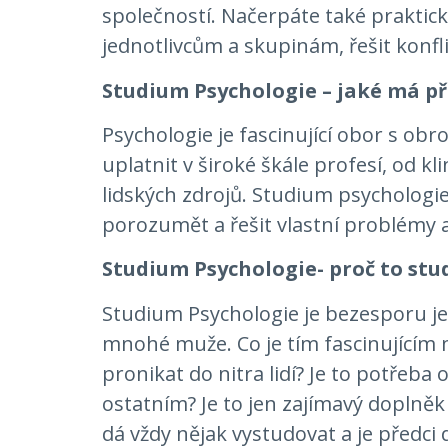
společností. Načerpáte také praktic
jednotlivcům a skupinám, řešit konfl
Studium Psychologie – jaké má př
Psychologie je fascinující obor s ob
uplatnit v široké škále profesí, od k
lidských zdrojů. Studium psychologi
porozumět a řešit vlastní problémy a
Studium Psy
chologie- proč to st
Studium Psychologie je bezesporu jed
mnohé muže. Co je tím fascinujícím 
pronikat do nitra lidí? Je to potřeba
ostatním? Je to jen zajímavý doplněk
dá vždy nějak vystudovat a je předci