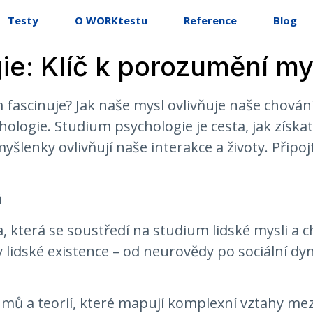
Testy
O WORKtestu
Reference
Blog
e: Klíč k porozumění my
fascinuje? Jak naše mysl ovlivňuje naše chován
hologie. Studium psychologie je cesta, jak zís
myšlenky ovlivňují naše interakce a životy. Připo
á
a, která se soustředí na studium lidské mysli a c
lidské existence – od neurovědy po sociální dy
mů a teorií, které mapují komplexní vztahy mezi